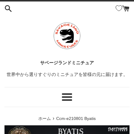
コ
ン
テ
ン
ツ
に
ス
キ
ッ
サベージランドミニチュア
プ
世界中から選りすぐりのミニチュアを皆様の元に届けます。
す
る
メ
ニ
ュ
›
ホーム
Ccm-e210801 Byatis
ー