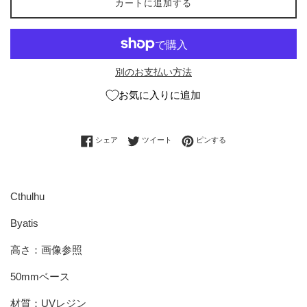
カートに追加する
別のお支払い方法
お気に入りに追加
Facebookでシェアする
Twitterに投稿する
Pinterestでピンする
シェア
ツイート
ピンする
Cthulhu
Byatis
高さ：画像参照
50mmベース
材質：UVレジン