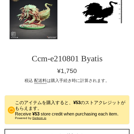
Ccm-e210801 Byatis
通
¥1,750
常
税込
配送料
は購入手続き時に計算されます。
価
格
このアイテムを購入すると、
¥53
のストアクレジットが
もらえます。
Receive
¥53
store credit when purchasing each item.
Powered by
Getkoin.io