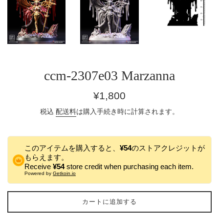
ccm-2307e03 Marzanna
通
¥1,800
常
税込
配送料
は購入手続き時に計算されます。
価
格
このアイテムを購入すると、
¥54
のストアクレジットが
もらえます。
Receive
¥54
store credit when purchasing each item.
Powered by
Getkoin.io
カートに追加する