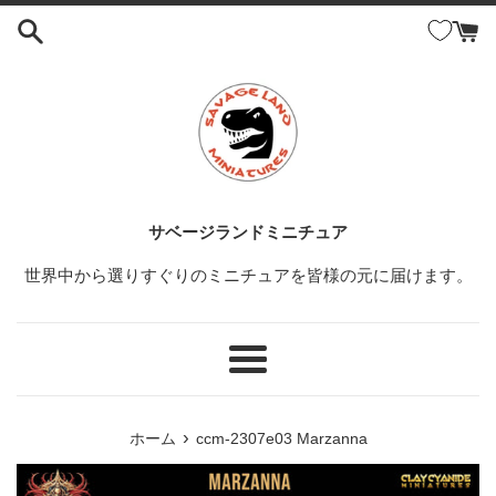
コ
ン
テ
ン
ツ
に
ス
キ
ッ
サベージランドミニチュア
プ
世界中から選りすぐりのミニチュアを皆様の元に届けます。
す
る
メ
ニ
ュ
›
ホーム
ccm-2307e03 Marzanna
ー