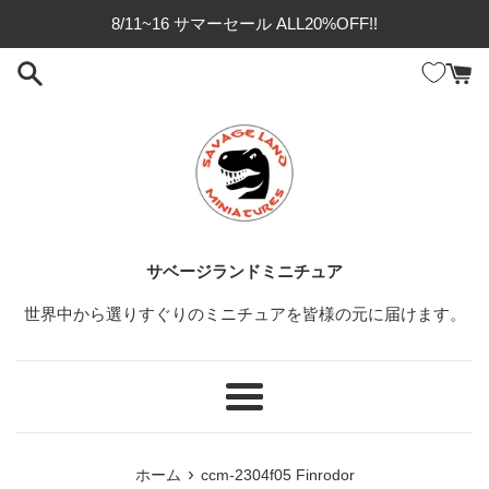
コ
8/11~16 サマーセール ALL20%OFF!!
ン
テ
ン
ツ
に
ス
キ
ッ
プ
サベージランドミニチュア
す
る
世界中から選りすぐりのミニチュアを皆様の元に届けます。
メ
ニ
ュ
›
ホーム
ccm-2304f05 Finrodor
ー