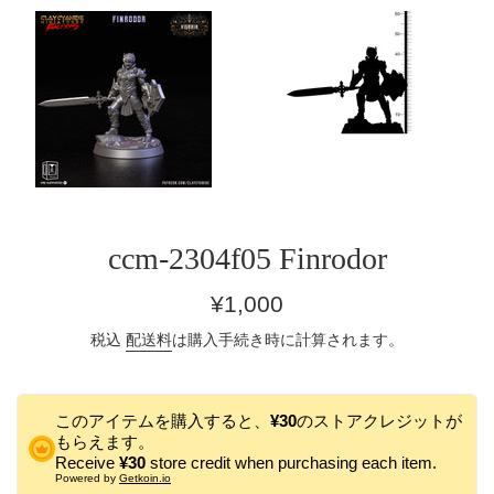
ccm-2304f05 Finrodor
通
¥1,000
常
税込
配送料
は購入手続き時に計算されます。
価
格
このアイテムを購入すると、
¥30
のストアクレジットが
もらえます。
Receive
¥30
store credit when purchasing each item.
Powered by
Getkoin.io