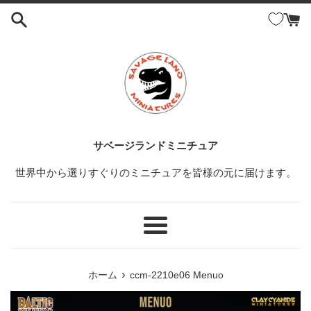
コ
ン
テ
ン
ツ
に
ス
キ
ッ
サベージランドミニチュア
プ
世界中から選りすぐりのミニチュアを皆様の元に届けます。
す
る
メ
ニ
ュ
›
ホーム
ccm-2210e06 Menuo
ー