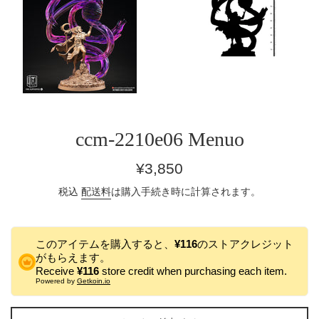
ccm-2210e06 Menuo
通
¥3,850
常
税込
配送料
は購入手続き時に計算されます。
価
格
このアイテムを購入すると、
¥116
のストアクレジット
がもらえます。
Receive
¥116
store credit when purchasing each item.
Powered by
Getkoin.io