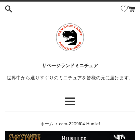
コ
ン
テ
ン
ツ
に
ス
キ
ッ
サベージランドミニチュア
プ
世界中から選りすぐりのミニチュアを皆様の元に届けます。
す
る
メ
ニ
ュ
›
ホーム
ccm-2209f04 Hunllef
ー