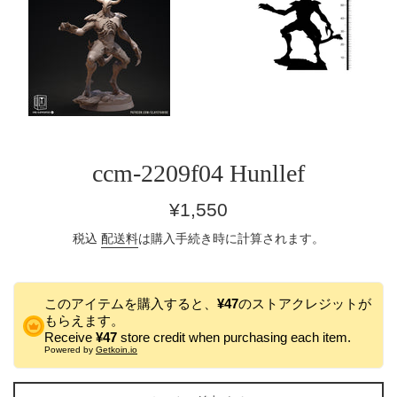
ccm-2209f04 Hunllef
通
¥1,550
常
税込
配送料
は購入手続き時に計算されます。
価
格
このアイテムを購入すると、
¥47
のストアクレジットが
もらえます。
Receive
¥47
store credit when purchasing each item.
Powered by
Getkoin.io