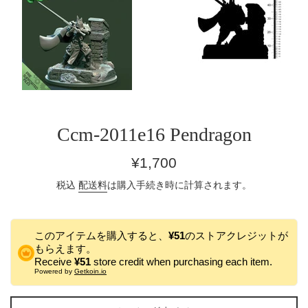
Ccm-2011e16 Pendragon
通
¥1,700
常
税込
配送料
は購入手続き時に計算されます。
価
格
このアイテムを購入すると、
¥51
のストアクレジットが
もらえます。
Receive
¥51
store credit when purchasing each item.
Powered by
Getkoin.io