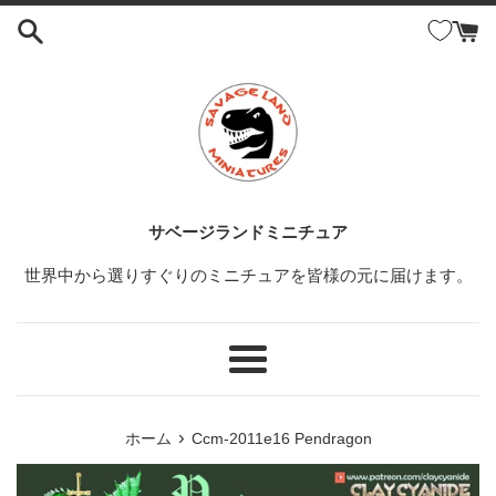
コ
ン
テ
ン
ツ
に
ス
キ
ッ
サベージランドミニチュア
プ
世界中から選りすぐりのミニチュアを皆様の元に届けます。
す
る
メ
ニ
ュ
›
ホーム
Ccm-2011e16 Pendragon
ー