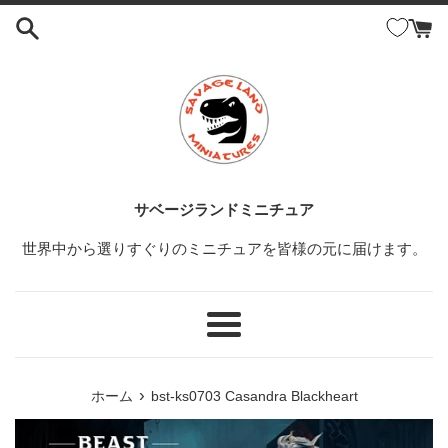
コ
ン
テ
ン
ツ
に
ス
キ
ッ
サベージランドミニチュア
プ
世界中から選りすぐりのミニチュアを皆様の元に届けます。
す
る
メ
ニ
ュ
›
ホーム
bst-ks0703 Casandra Blackheart
ー