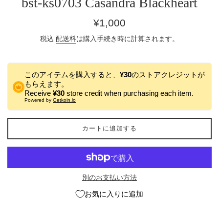
bst-ks0703 Casandra Blackheart
通
¥1,000
常
税込
配送料
は購入手続き時に計算されます。
価
格
このアイテムを購入すると、
¥30
のストアクレジットが
もらえます。
Receive
¥30
store credit when purchasing each item.
Powered by
Getkoin.io
カートに追加する
別のお支払い方法
お気に入りに追加