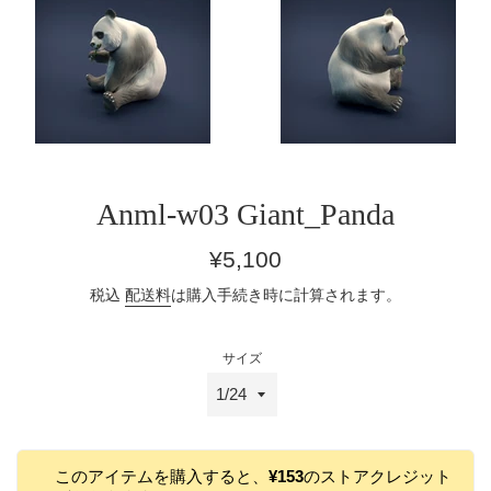
Anml-w03 Giant_Panda
通
¥5,100
常
税込
配送料
は購入手続き時に計算されます。
価
格
サイズ
このアイテムを購入すると、
¥153
のストアクレジット