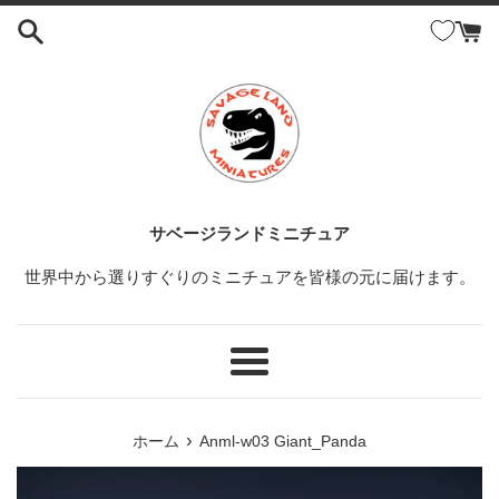
コ
ン
テ
ン
ツ
に
ス
キ
ッ
サベージランドミニチュア
プ
世界中から選りすぐりのミニチュアを皆様の元に届けます。
す
る
メ
ニ
ュ
›
ホーム
Anml-w03 Giant_Panda
ー