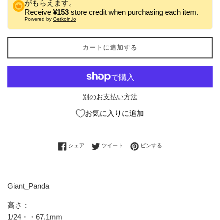
がもらえます。
Receive
¥153
store credit when purchasing each item.
Powered by
Getkoin.io
カートに追加する
別のお支払い方法
お気に入りに追加
Facebookでシェアする
Twitterに投稿する
Pinterestでピンする
シェア
ツイート
ピンする
Giant_Panda
高さ：
1/24・・67.1mm