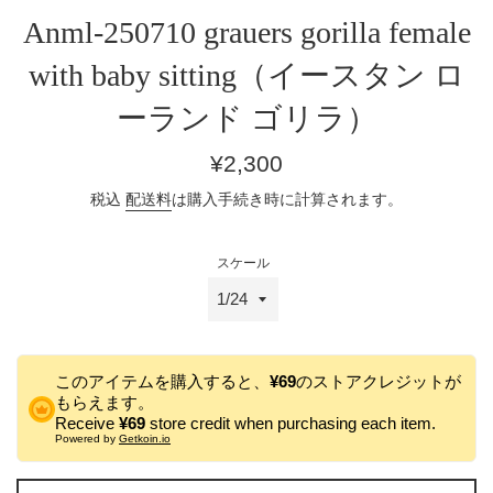
Anml-250710 grauers gorilla female
with baby sitting（イースタン ロ
ーランド ゴリラ）
通
¥2,300
常
税込
配送料
は購入手続き時に計算されます。
価
格
スケール
このアイテムを購入すると、
¥69
のストアクレジットが
もらえます。
Receive
¥69
store credit when purchasing each item.
Powered by
Getkoin.io