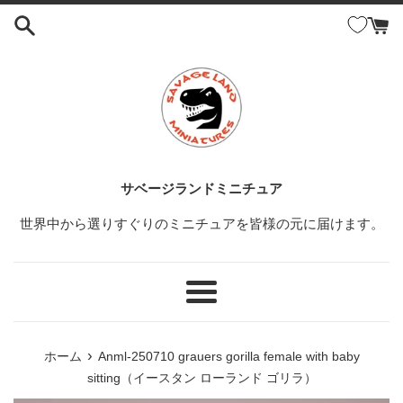
コ
ン
テ
ン
ツ
に
ス
キ
ッ
サベージランドミニチュア
プ
世界中から選りすぐりのミニチュアを皆様の元に届けます。
す
る
メ
ニ
ュ
›
ホーム
Anml-250710 grauers gorilla female with baby
ー
sitting（イースタン ローランド ゴリラ）