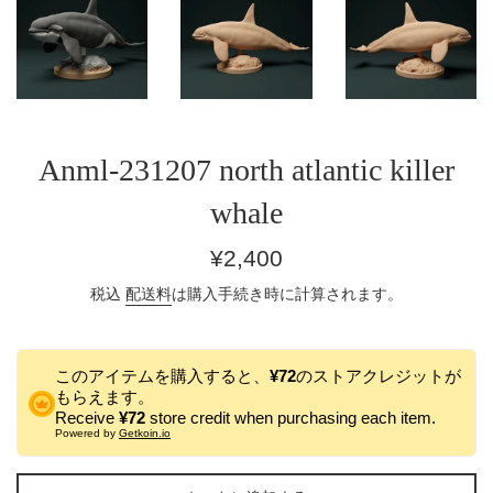
Anml-231207 north atlantic killer
whale
通
¥2,400
常
税込
配送料
は購入手続き時に計算されます。
価
格
このアイテムを購入すると、
¥72
のストアクレジットが
もらえます。
Receive
¥72
store credit when purchasing each item.
Powered by
Getkoin.io