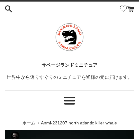
コ
ン
テ
ン
ツ
に
ス
キ
ッ
サベージランドミニチュア
プ
世界中から選りすぐりのミニチュアを皆様の元に届けます。
す
る
メ
ニ
ュ
›
ホーム
Anml-231207 north atlantic killer whale
ー