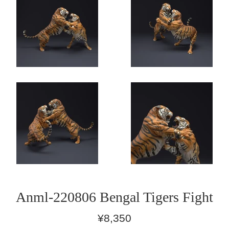
Anml-220806 Bengal Tigers Fight
通
¥8,350
常