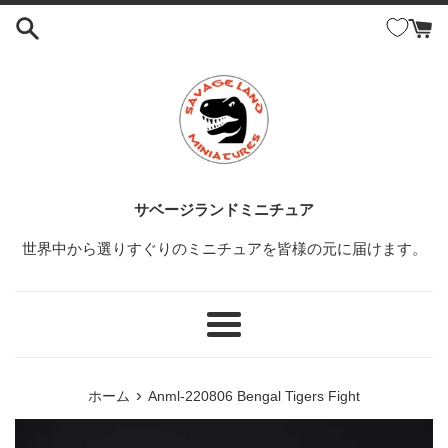
コ
ン
テ
ン
ツ
に
ス
キ
ッ
サベージランドミニチュア
プ
世界中から選りすぐりのミニチュアを皆様の元に届けます。
す
る
メ
ニ
ュ
›
ホーム
Anml-220806 Bengal Tigers Fight
ー