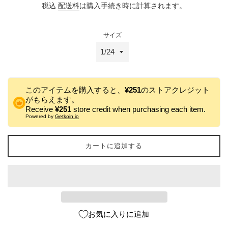
税込
配送料
は購入手続き時に計算されます。
価
格
サイズ
このアイテムを購入すると、
¥251
のストアクレジット
がもらえます。
Receive
¥251
store credit when purchasing each item.
Powered by
Getkoin.io
カートに追加する
お気に入りに追加