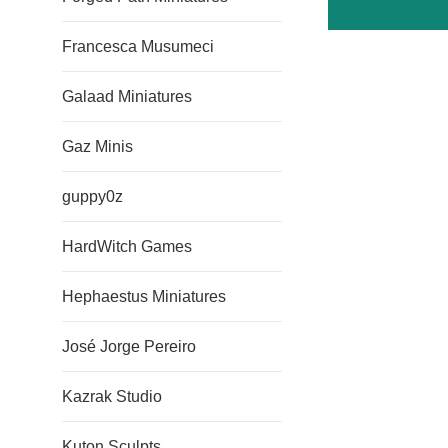
Francesca Musumeci
Galaad Miniatures
Gaz Minis
guppy0z
HardWitch Games
Hephaestus Miniatures
José Jorge Pereiro
Kazrak Studio
Kuton Sculpts