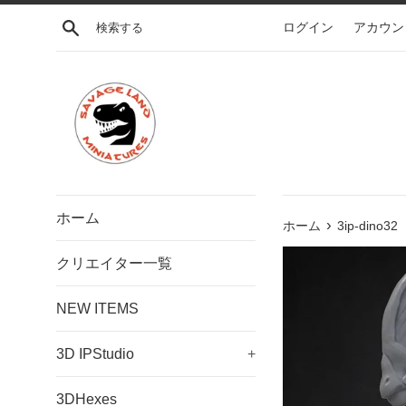
コ
検索する
ログイン
アカウン
ン
テ
ン
ツ
に
ス
キ
ッ
プ
ホーム
›
す
ホーム
3ip-din
る
クリエイター一覧
NEW ITEMS
3D IPStudio
+
3DHexes