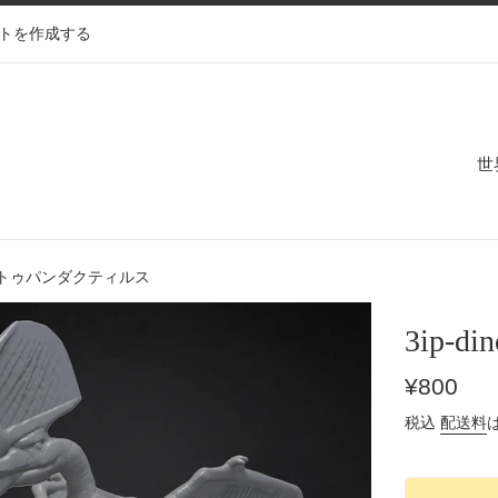
トを作成する
世
o32 トゥパンダクティルス
3ip-
通
¥800
常
税込
配送料
価
格