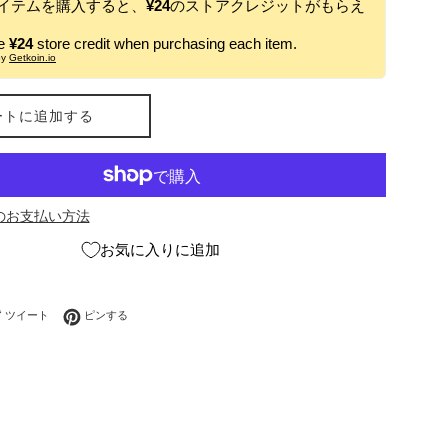
イテムを購入すると、
¥24
のストアクレジットがもらえ
ve
¥24
store credit when purchasing each item.
by
Getkoin.io
ートに追加する
のお支払い方法
お気に入りに追加
ebookでシェアする
Twitterに投稿する
Pinterestでピンする
ツイート
ピンする