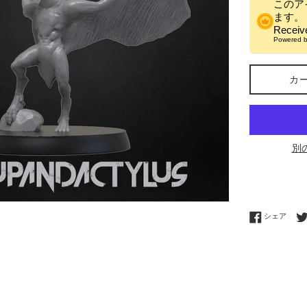
このア
ます。
Recei
Powered 
カ
別
Fac
シェア