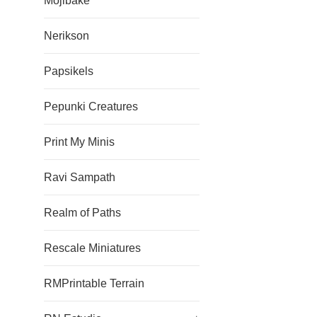
Mojibake
Nerikson
Papsikels
Pepunki Creatures
Print My Minis
Ravi Sampath
Realm of Paths
Rescale Miniatures
RMPrintable Terrain