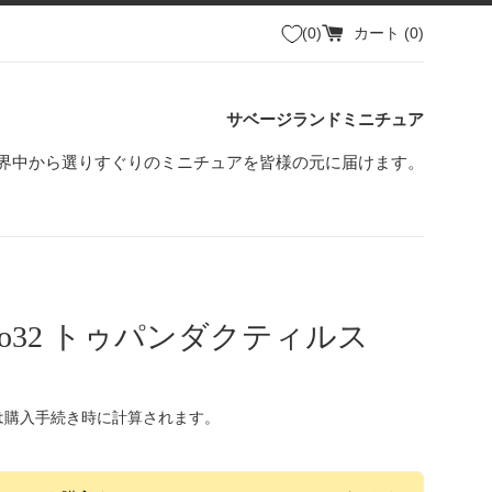
0
カート (
0
)
サベージランドミニチュア
界中から選りすぐりのミニチュアを皆様の元に届けます。
dino32 トゥパンダクティルス
は購入手続き時に計算されます。