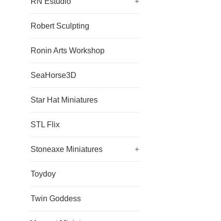
RN Estudio
+
Robert Sculpting
Ronin Arts Workshop
SeaHorse3D
Star Hat Miniatures
STL Flix
Stoneaxe Miniatures
+
Toydoy
Twin Goddess