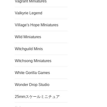
Vagrant Miniatures
Valkyrie Legend
Village's Hope MIniatures
Wild Miniatures
Witchguild Minis
Witchsong Miniatures
White Gorilla Games
Wonder Drop Studio
25mmスケールミニチュア