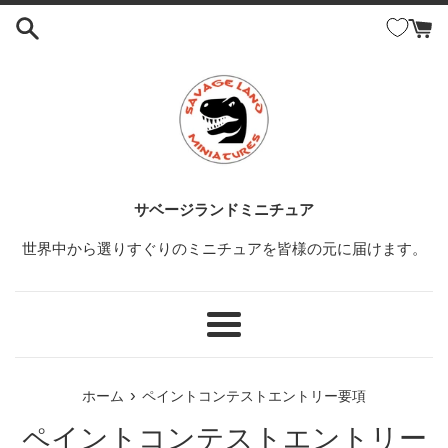
コ
ン
テ
ン
ツ
に
ス
キ
ッ
サベージランドミニチュア
プ
世界中から選りすぐりのミニチュアを皆様の元に届けます。
す
る
メ
ニ
ュ
›
ホーム
ペイントコンテストエントリー要項
ー
ペイントコンテストエントリー