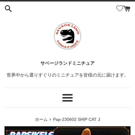
コ
ン
テ
ン
ツ
に
ス
キ
ッ
サベージランドミニチュア
プ
世界中から選りすぐりのミニチュアを皆様の元に届けます。
す
る
メ
ニ
ュ
›
ホーム
Pap-230602 SHIP CAT J
ー