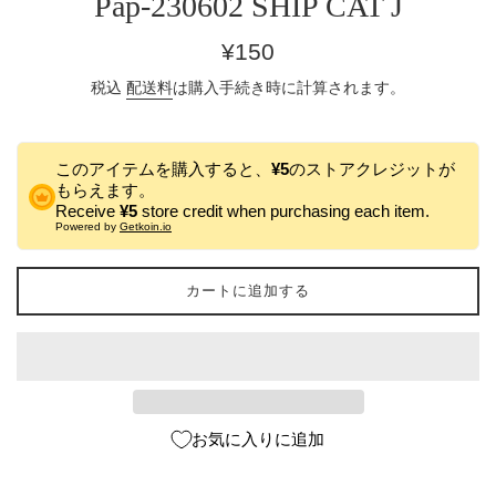
Pap-230602 SHIP CAT J
通
¥150
常
税込
配送料
は購入手続き時に計算されます。
価
格
このアイテムを購入すると、
¥5
のストアクレジットが
もらえます。
Receive
¥5
store credit when purchasing each item.
Powered by
Getkoin.io
カートに追加する
お気に入りに追加